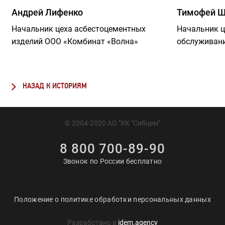
качественно и в срок, – отмечает начальник цеха
Андрей Лифенко
Тимофей Ш
«Помол» АО «Искитимцемент» Владимир Булышев.
Начальник цеха асбестоцементных
Начальник ц
– Он – командный игрок, принимает участие в
изделий ООО «Комбинат «Волна»
обслуживан
заводских соревнованиях по волейболу, легкой
атлетике, в лыжных гонках, и спорт идет ему на
пользу как мастеру».
НАЗАД К ИСТОРИЯМ
© 2004-2020 АО "ХК "Сибцем"
8 800 700-89-90
Звонок по России бесплатно
Положение о политике обработки персональных данных
Разработано в
idem.agency