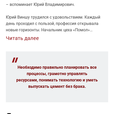
– вспоминает Юрий Владимирович.
Юрий Виншу трудился с удовольствием. Каждый
день проходил с пользой, профессия открывала
новые горизонты. Начальник цеха «Помол»
Владимир Булышев, технолог Игорь Запевалов,
Читать далее
механик Владимир Русаков и энергетик Анатолий
Гавриленко поддерживали молодого специалиста,
всегда подробно отвечали на его вопросы, делились
своим многолетним опытом. Освоив три
Необходимо правильно планировать все
специальности, Юрий Виншу изъявил желание
процессы, грамотно управлять
попробовать свои силы в роли мастера смены. В
ресурсами, понимать технологию и уметь
2021 году он прошел индивидуальное обучение и
выпускать цемент без брака.
стажировку, в апреле 2022-го приступил к новым
обязанностям.
Мастер – одна из самых важных должностей на
производстве. От его работы зависит выполнение