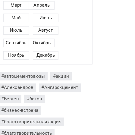
Март
Апрель
Май
Июнь
Июль
Август
Сентябрь
Октябрь
Ноябрь
Декабрь
#автоцементовозы
#акции
#Александров
#Ангарскцемент
#Берген
#бетон
#бизнес-встреча
#благотворительная акция
#благотворительность