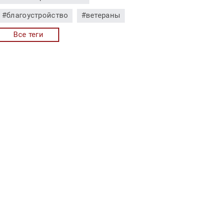
#благоустройство
#ветераны
#визиты
#Виколор
Все теги
#Волнаколор
#встреча поколений
#выставки
#Гейдрих
#герои компании
#Горная компания
#достижения
#ЗапСибЦемент
#инвестиции
#инспекция
#информационные технологии
#Искитимцемент
#итоги
#итоговая статистика
#Карьер Перевал
#Качество