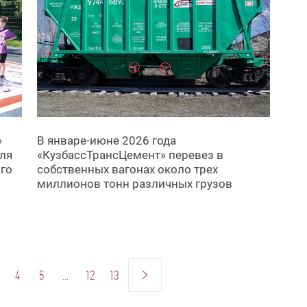
»
В январе-июне 2026 года
ля
«КузбассТрансЦемент» перевез в
го
собственных вагонах около трех
миллионов тонн различных грузов
4
5
...
12
13