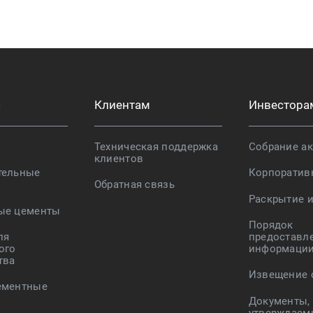
я
Клиентам
Инвестора
Техническая поддержка
Собрание а
клиентов
тельные
Корпоратив
Обратная связь
Раскрытие 
ые цементы
Порядок
ля
предоставл
ого
информаци
тва
Извещение 
ементные
Документы,
утверждаем