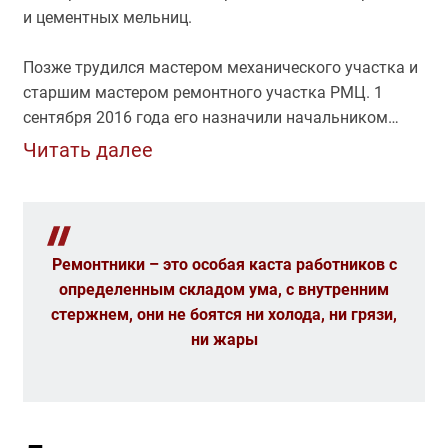
и цементных мельниц.
Позже трудился мастером механического участка и
старшим мастером ремонтного участка РМЦ. 1
сентября 2016 года его назначили начальником
цеха технического обслуживания оборудования.
Читать далее
Сегодня в должности главного механика АО
«Искитимцемент» Сергей Михайлович занимается в
первую очередь администрированием и
координацией действий всех участников ремонтных
Ремонтники – это особая каста работников с
процессов.
определенным складом ума, с внутренним
стержнем, они не боятся ни холода, ни грязи,
«Труд главного механика очень ответственный, –
ни жары
говорит Сергей Михайлович. – Необходимо во всё
вникать, работать и одновременно учиться. Это
непросто, но есть желание развиваться, узнавать
больше, расширять кругозор. Благо, всегда в
доступе техническая литература, интернет, опыт