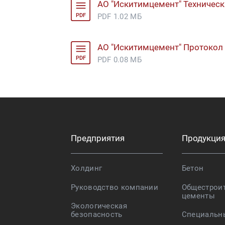
АО "Искитимцемент" Техническ
PDF
PDF 1.02 МБ
АО "Искитимцемент" Протокол
PDF
PDF 0.08 МБ
Предприятия
Продукци
Холдинг
Бетон
Руководство компании
Общестрои
цементы
Экологическая
безопасность
Специальн