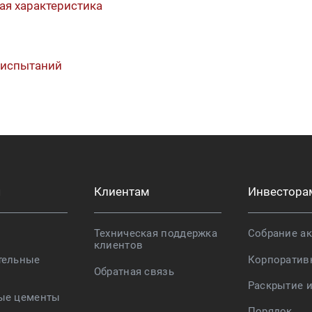
ая характеристика
 испытаний
я
Клиентам
Инвестора
Техническая поддержка
Собрание а
клиентов
тельные
Корпоратив
Обратная связь
Раскрытие 
ые цементы
Порядок