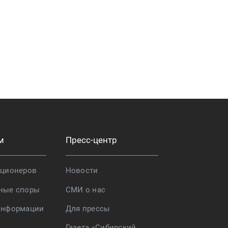
м
Пресс-центр
кционеров
Новости
ные споры
СМИ о нас
информации
Для прессы
Газета «Сибирский