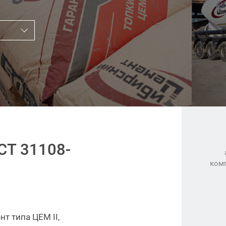
СТ 31108-
ком
т типа ЦЕМ II,