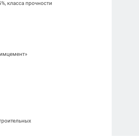
5%, класса прочности
тимцемент»
строительных