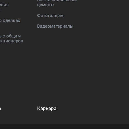
ения
цемент»
и
Фотогалерея
о сделках
Видеоматериалы
ые общим
акционеров
а
Карьера