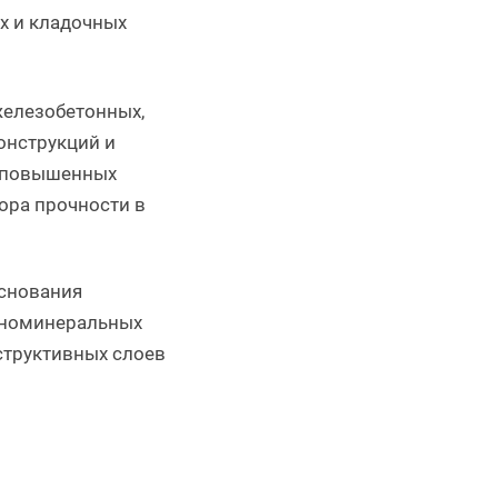
х и кладочных
железобетонных,
онструкций и
и повышенных
ора прочности в
основания
аноминеральных
структивных слоев