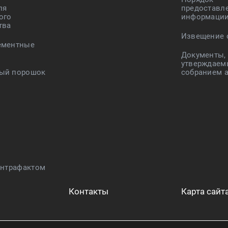
ля
предоставл
ого
информаци
тва
Извещение 
ементные
Документы,
утверждаем
ый порошок
собранием 
онтрафактом
Контакты
Карта сайт